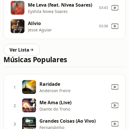
Me Leva (feat. Nívea Soares)
03:43
Eyshila Nivea Soares
Alívio
03:38
Jesse Aguiar
Ver Lista
Músicas Populares
Raridade
1
Anderson Freire
Me Ama (Live)
2
Diante do Trono
Grandes Coisas (Ao Vivo)
3
Fernandinho