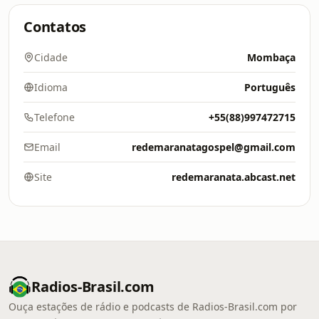
Contatos
Cidade
Mombaça
Idioma
Português
Telefone
+55(88)997472715
Email
redemaranatagospel@gmail.com
Site
redemaranata.abcast.net
Radios-Brasil.com
Ouça estações de rádio e podcasts de Radios-Brasil.com por