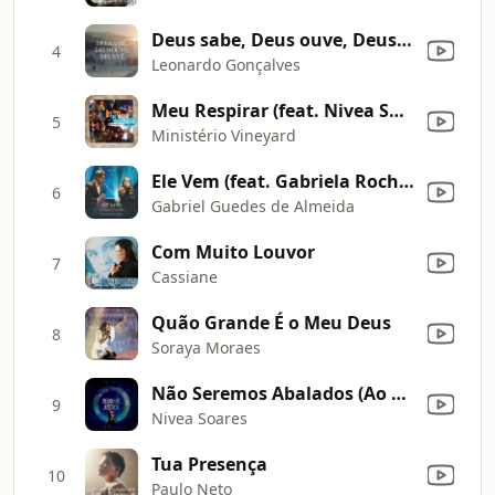
Deus sabe, Deus ouve, Deus vê
4
Leonardo Gonçalves
Meu Respirar (feat. Nivea Soares) [Ao Vivo]
5
Ministério Vineyard
Ele Vem (feat. Gabriela Rocha) [Ao Vivo]
6
Gabriel Guedes de Almeida
Com Muito Louvor
7
Cassiane
Quão Grande É o Meu Deus
8
Soraya Moraes
Não Seremos Abalados (Ao Vivo)
9
Nivea Soares
Tua Presença
10
Paulo Neto