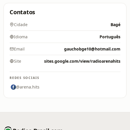
Contatos
Cidade
Bagé
Idioma
Português
Email
gauchobge10@hotmail.com
Site
sites.google.com/view/radioarenahits
REDES SOCIAIS
@arena.hits