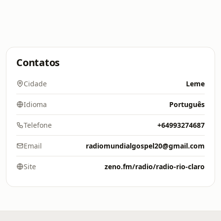
Contatos
Cidade
Leme
Idioma
Português
Telefone
+64993274687
Email
radiomundialgospel20@gmail.com
Site
zeno.fm/radio/radio-rio-claro