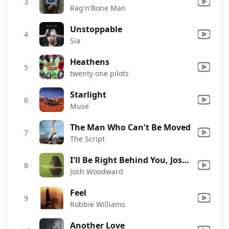
3
Rag'n'Bone Man
Unstoppable
4
Sia
Heathens
5
twenty one pilots
Starlight
6
Muse
The Man Who Can't Be Moved
7
The Script
I'll Be Right Behind You, Josephine
8
Josh Woodward
Feel
9
Robbie Williams
Another Love