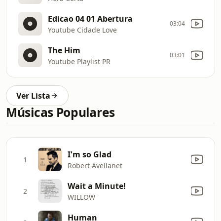
Edicao 04 01 Abertura
03:04
Youtube Cidade Love
The Him
03:01
Youtube Playlist PR
Ver Lista
Músicas Populares
I'm so Glad
1
Robert Avellanet
Wait a Minute!
2
WILLOW
Human