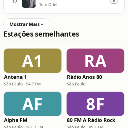
10
Tom Odell
Mostrar Mais
Estações semelhantes
A1
RA
Antena 1
Rádio Anos 80
São Paulo · 94.7 FM
São Paulo
AF
8F
Alpha FM
89 FM A Rádio Rock
São Paulo · 101.7 FM
São Paulo · 89.1 FM