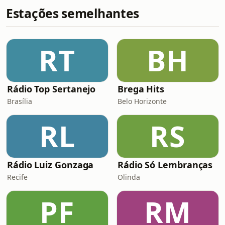
Estações semelhantes
RT
BH
Rádio Top Sertanejo
Brega Hits
Brasília
Belo Horizonte
RL
RS
Rádio Luiz Gonzaga
Rádio Só Lembranças
Recife
Olinda
PF
RM