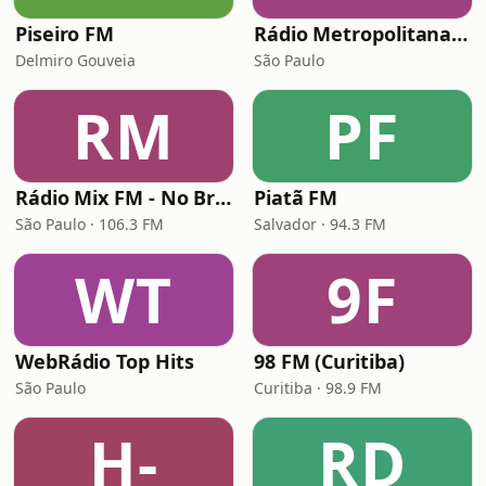
Piseiro FM
Rádio Metropolitana POP
Delmiro Gouveia
São Paulo
RM
PF
Rádio Mix FM - No Break
Piatã FM
São Paulo · 106.3 FM
Salvador · 94.3 FM
WT
9F
WebRádio Top Hits
98 FM (Curitiba)
São Paulo
Curitiba · 98.9 FM
H-
RD