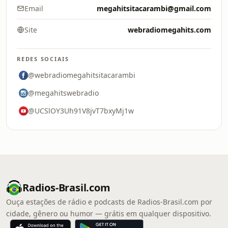
Email
megahitsitacarambi@gmail.com
Site
webradiomegahits.com
REDES SOCIAIS
@webradiomegahitsitacarambi
@megahitswebradio
@UCSlOY3Uh91V8jvT7bxyMj1w
Radios-Brasil.com
Ouça estações de rádio e podcasts de Radios-Brasil.com por
cidade, gênero ou humor — grátis em qualquer dispositivo.