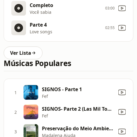
Completo
03:00
Você sabia
Parte 4
02:55
Love songs
Ver Lista
Músicas Populares
SIGNOS - Parte 1
1
Fef
SIGNOS- Parte 2 (Las Mil Tonalidades)
2
Fef
Preservação do Meio Ambiente
3
Madalena Ajuda