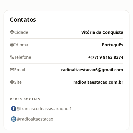
Contatos
Cidade
Vitória da Conquista
Idioma
Português
Telefone
+(77) 9 8163 8374
Email
radioaltaestacao6@gmail.com
Site
radioaltaestacao.com.br
REDES SOCIAIS
@franciscodeassis.aragao.1
@radioaltaestacao