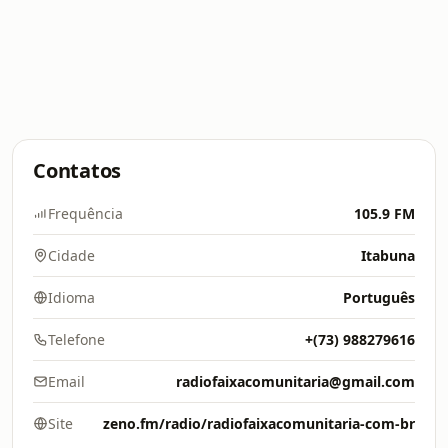
Contatos
Frequência
105.9 FM
Cidade
Itabuna
Idioma
Português
Telefone
+(73) 988279616
Email
radiofaixacomunitaria@gmail.com
Site
zeno.fm/radio/radiofaixacomunitaria-com-br