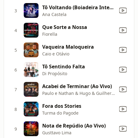
Tô Voltando (Boiadeira Internacional) [Ao Vivo]
3
Ana Castela
Que Sorte a Nossa
4
Fiorella
Vaqueira Maloqueira
5
Caio e Otávio
Tô Sentindo Falta
6
Di Propósito
Acabei de Terminar (Ao Vivo)
7
Paulo e Nathan & Hugo & Guilherme
Fora dos Stories
8
Turma do Pagode
Nota de Repúdio (Ao Vivo)
9
Gusttavo Lima