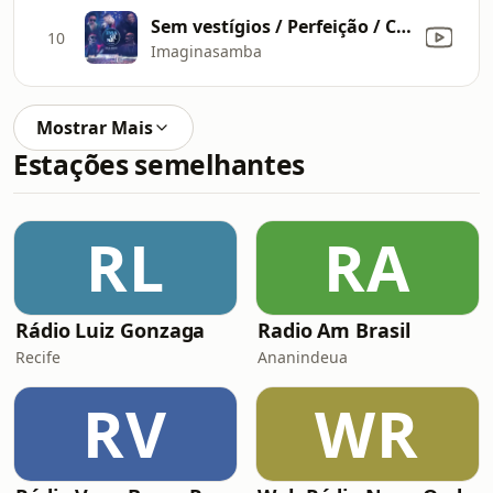
Sem vestígios / Perfeição / Com você tô completo (Ao Vivo)
10
Imaginasamba
Mostrar Mais
Estações semelhantes
RL
RA
Rádio Luiz Gonzaga
Radio Am Brasil
Recife
Ananindeua
RV
WR