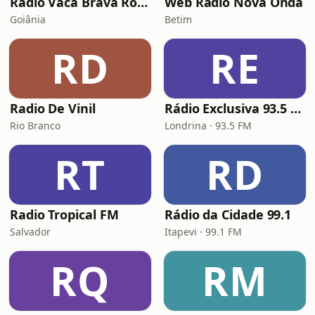
Rádio Vaca Brava Rock
Web Rádio Nova Onda
Goiânia
Betim
RD
RE
Radio De Vinil
Rádio Exclusiva 93.5 FM
Rio Branco
Londrina · 93.5 FM
RT
RD
Radio Tropical FM
Rádio da Cidade 99.1
Salvador
Itapevi · 99.1 FM
RQ
RM