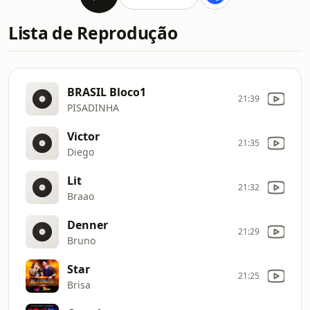
Lista de Reprodução
BRASIL Bloco1
21:39
PISADINHA
Victor
21:35
Diego
Lit
21:32
Braao
Denner
21:29
Bruno
Star
21:25
Brisa