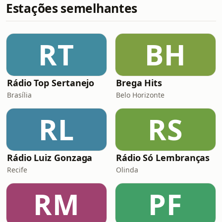
Estações semelhantes
RT
BH
Rádio Top Sertanejo
Brega Hits
Brasília
Belo Horizonte
RL
RS
Rádio Luiz Gonzaga
Rádio Só Lembranças
Recife
Olinda
RM
PF