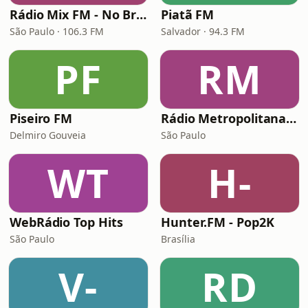
Rádio Mix FM - No Break
Piatã FM
São Paulo · 106.3 FM
Salvador · 94.3 FM
PF
RM
Piseiro FM
Rádio Metropolitana POP
Delmiro Gouveia
São Paulo
WT
H-
WebRádio Top Hits
Hunter.FM - Pop2K
São Paulo
Brasília
V-
RD