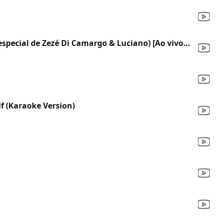
Saudade bandida (Participação especial de Zezé Di Camargo & Luciano) [Ao vivo] [feat. Zezé Di Camargo & Luciano]
lf (Karaoke Version)