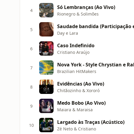
Só Lembranças (Ao Vivo)
4
Rionegro & Solimões
5
Day e Lara
Caso Indefinido
6
Cristiano Araújo
Nova York - Style Chrystian e Ra
7
Brazilian HitMakers
Evidências (Ao Vivo)
8
Chitãozinho & Xororó
Medo Bobo (Ao Vivo)
9
Maiara & Maraisa
Largado às Traças (Acústico)
10
Zé Neto & Cristiano