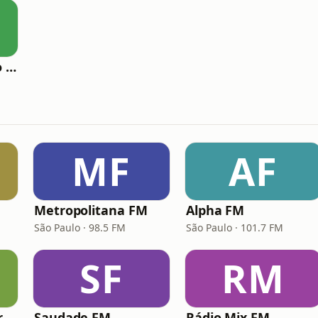
Nativa FM Ribeirão Preto
M
MF
AF
Metropolitana FM
Alpha FM
São Paulo · 98.5 FM
São Paulo · 101.7 FM
SF
RM
Hunter.FM - Hits Brasil
Saudade FM
Rádio Mix FM