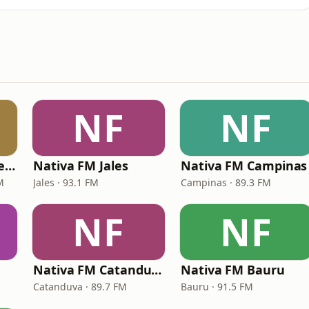
NF
NF
Nativa FM Poços de Caldas
Nativa FM Jales
Nativa FM Campinas
M
Jales · 93.1 FM
Campinas · 89.3 FM
NF
NF
Nativa FM Catanduva
Nativa FM Bauru
Catanduva · 89.7 FM
Bauru · 91.5 FM