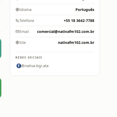
Idioma
Português
Telefone
+55 18 3642-7788
Email
comercial@nativafm102.com.br
Site
nativafm102.com.br
REDES SOCIAIS
@nativa.bgi.ata