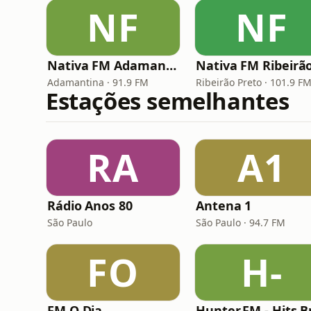
NF
NF
Nativa FM Adamantina
Adamantina · 91.9 FM
Ribeirão Preto · 101.9 F
Estações semelhantes
RA
A1
Rádio Anos 80
Antena 1
São Paulo
São Paulo · 94.7 FM
FO
H-
FM O Dia