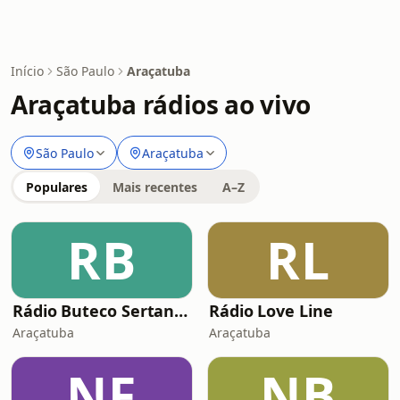
Início
São Paulo
Araçatuba
Araçatuba rádios ao vivo
São Paulo
Araçatuba
Populares
Mais recentes
A–Z
RB
RL
Rádio Buteco Sertanejo
Rádio Love Line
Araçatuba
Araçatuba
NF
NB