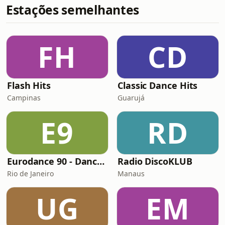
Estações semelhantes
FH
CD
Flash Hits
Classic Dance Hits
Campinas
Guarujá
E9
RD
Eurodance 90 - Dance Anos 90
Radio DiscoKLUB
Rio de Janeiro
Manaus
UG
EM