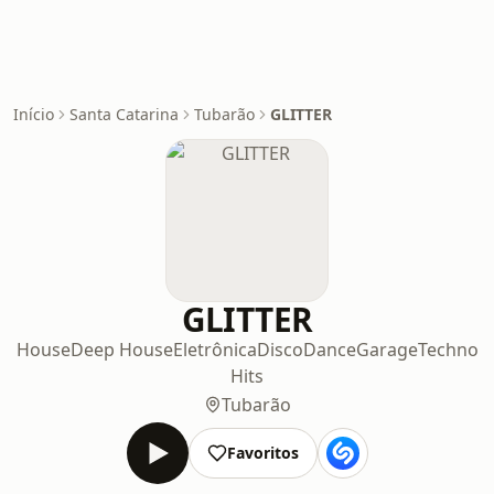
Início
Santa Catarina
Tubarão
GLITTER
GLITTER
House
Deep House
Eletrônica
Disco
Dance
Garage
Techno
Hits
Tubarão
Favoritos