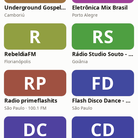
Underground Gospel Radio
Eletrônica Mix Brasil
Camboriú
Porto Alegre
R
RS
RebeldiaFM
Rádio Studio Souto - Electro House
Florianópolis
Goiânia
RP
FD
Radio primeflashits
Flash Disco Dance - Old School
São Paulo · 100.1 FM
São Paulo
DC
CD