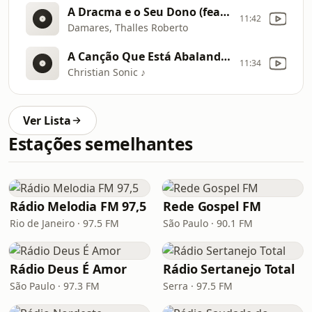
A Dracma e o Seu Dono (feat. Thalles Roberto)
11:42
Damares, Thalles Roberto
A Canção Que Está Abalando O Brasil Em 2023Nunca Ouvi Nada Assim•Rio De Unção|Vanilda Bordieri
11:34
Christian Sonic ♪
Ver Lista
Estações semelhantes
Rádio Melodia FM 97,5
Rede Gospel FM
Rio de Janeiro · 97.5 FM
São Paulo · 90.1 FM
Rádio Deus É Amor
Rádio Sertanejo Total
São Paulo · 97.3 FM
Serra · 97.5 FM