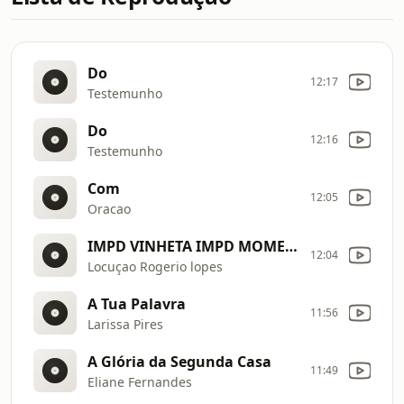
Do
12:17
Testemunho
Do
12:16
Testemunho
Com
12:05
Oracao
IMPD VINHETA IMPD MOMENTO DE ORACAO.mp4
12:04
Locuçao Rogerio lopes
A Tua Palavra
11:56
Larissa Pires
A Glória da Segunda Casa
11:49
Eliane Fernandes