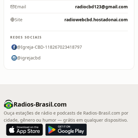
Email
radiocbd123@gmail.com
Site
radiowebcbd.hostadonai.com
REDES SOCIAIS
@Igreja-CBD-118267023418797
@igrejacbd
Radios-Brasil.com
Ouça estações de rádio e podcasts de Radios-Brasil.com por
cidade, gênero ou humor — grátis em qualquer dispositivo.