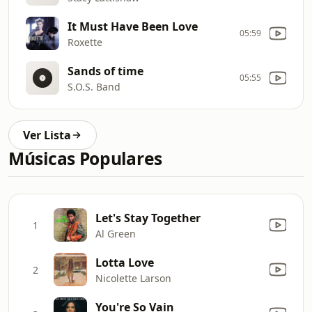
It Must Have Been Love
05:59
Roxette
Sands of time
05:55
S.O.S. Band
Ver Lista
Músicas Populares
Let's Stay Together
1
Al Green
Lotta Love
2
Nicolette Larson
You're So Vain