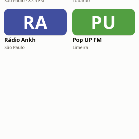
São Paulo · 87.5 FM
Tubarão
RA
PU
Rádio Ankh
Pop UP FM
São Paulo
Limeira