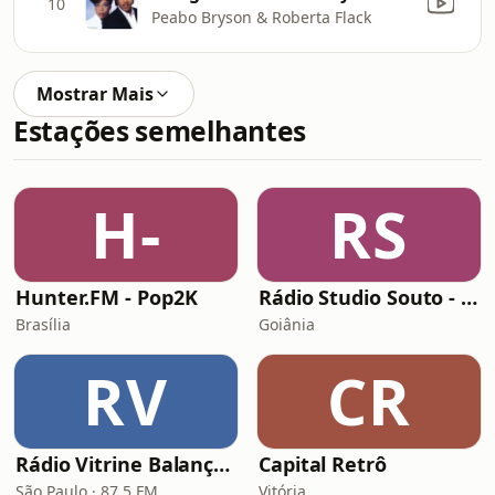
10
Peabo Bryson & Roberta Flack
Mostrar Mais
Estações semelhantes
H-
RS
Hunter.FM - Pop2K
Rádio Studio Souto - Hip Hop
Brasília
Goiânia
RV
CR
Rádio Vitrine Balançante
Capital Retrô
São Paulo · 87.5 FM
Vitória