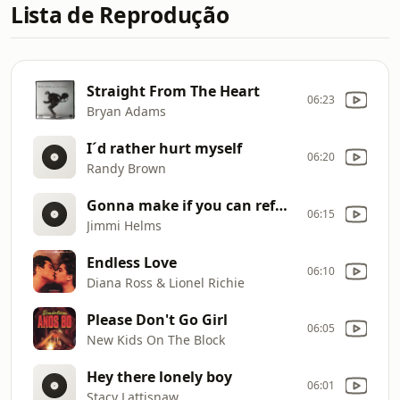
Lista de Reprodução
Straight From The Heart
06:23
Bryan Adams
I´d rather hurt myself
06:20
Randy Brown
Gonna make if you can refuse
06:15
Jimmi Helms
Endless Love
06:10
Diana Ross & Lionel Richie
Please Don't Go Girl
06:05
New Kids On The Block
Hey there lonely boy
06:01
Stacy Lattisnaw