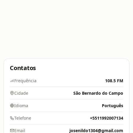
Contatos
Frequência
108.5 FM
Cidade
São Bernardo do Campo
Idioma
Português
Telefone
+5511992007134
Email
josenildo1304@gmail.com