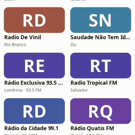
RD
SN
Radio De Vinil
Saudade Não Tem Idade
Rio Branco
Itu
RE
RT
Rádio Exclusiva 93.5 FM
Radio Tropical FM
Londrina · 93.5 FM
Salvador
RD
RQ
Rádio da Cidade 99.1
Rádio Quatis FM