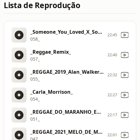
Lista de Reprodução
_Someone_You_Loved_X_Someone_Like_You_Reggae_Remix
22:45
058_
_Reggae_Remix_
22:40
057_
_REGGAE_2019_Alan_Walker_K
22:32
055_
_Carla_Morrison_
22:27
054_
_REGGAE_DO_MARANHO_Enrique_Iglesias_
22:17
051_
_REGGAE_2021_MELO_DE_MALEVOLA_DJ_LUKAS_PRODUCER_DJAYSTATION
22:01
047_