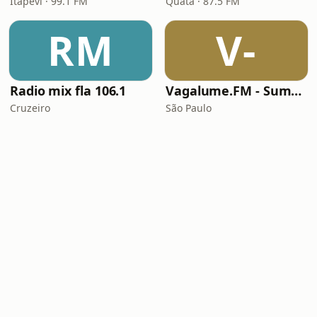
Itapevi · 99.1 FM
Quatá · 87.5 FM
RM
V-
Radio mix fla 106.1
Vagalume.FM - Summer
Cruzeiro
São Paulo