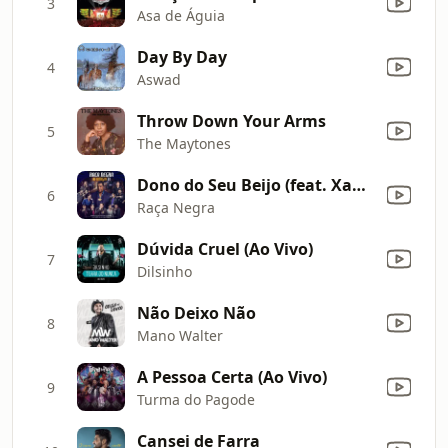
3
Asa de Águia
Day By Day
4
Aswad
Throw Down Your Arms
5
The Maytones
Dono do Seu Beijo (feat. Xand) [Ao Vivo]
6
Raça Negra
Dúvida Cruel (Ao Vivo)
7
Dilsinho
Não Deixo Não
8
Mano Walter
A Pessoa Certa (Ao Vivo)
9
Turma do Pagode
Cansei de Farra