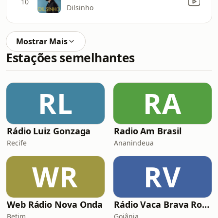
10
Dilsinho
Mostrar Mais
Estações semelhantes
RL
RA
Rádio Luiz Gonzaga
Radio Am Brasil
Recife
Ananindeua
WR
RV
Web Rádio Nova Onda
Rádio Vaca Brava Rock
Betim
Goiânia