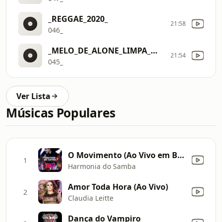
_REGGAE_2020_
21:58
046_
_MELO_DE_ALONE_LIMPA_MASTER_PRODUES
21:54
045_
Ver Lista
Músicas Populares
O Movimento (Ao Vivo em Brasília)
1
Harmonia do Samba
Amor Toda Hora (Ao Vivo)
2
Claudia Leitte
Dança do Vampiro