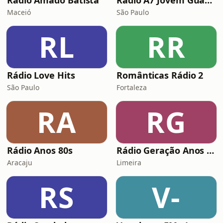
Rádio Amado Batista
Rádio A7 Jovem Guarda FM
Maceió
São Paulo
RL
RR
Rádio Love Hits
Românticas Rádio 2
São Paulo
Fortaleza
RA
RG
Rádio Anos 80s
Rádio Geração Anos 80s Flashback
Aracaju
Limeira
RS
V-