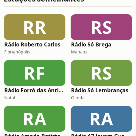
RR
RS
Rádio Roberto Carlos
Rádio Só Brega
Florianópolis
Manaus
RF
RS
Rádio Forró das Antigas
Rádio Só Lembranças
Natal
Olinda
RA
RA