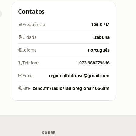
Contatos
Frequência
106.3 FM
Cidade
Itabuna
Idioma
Português
Telefone
+073 988279616
Email
regionalfmbrasil@gmail.com
Site
zeno.fm/radio/radioregional106-3fm
SOBRE