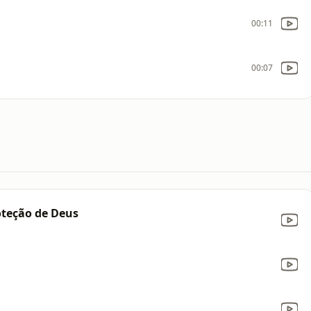
00:11
00:07
oteção de Deus