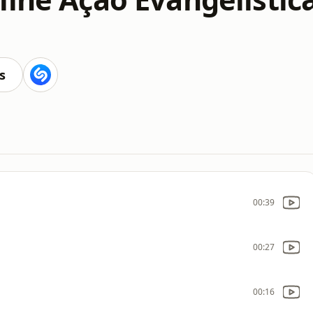
s
00:39
00:27
00:16