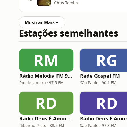
Chris Tomlin
Mostrar Mais
Estações semelhantes
RM
RG
Rádio Melodia FM 97,5
Rede Gospel FM
Rio de Janeiro · 97.5 FM
São Paulo · 90.1 FM
RD
RD
Rádio Deus É Amor Ribeirão Preto
Rádio Deus É Amo
Ribeirão Preto · 88.5 FM
São Paulo · 97.3 FM