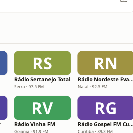
RS
RN
Rádio Sertanejo Total
Rádio Nordeste Evangé
Serra · 97.5 FM
Natal · 92.5 FM
RV
RG
r
Rádio Vinha FM
Rádio Gospel FM Curi
Goiânia · 91.9 FM
Curitiba · 89.3 FM