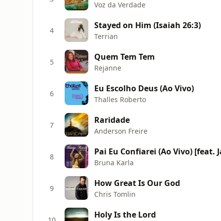
Voz da Verdade
Stayed on Him (Isaiah 26:3)
4
Terrian
Quem Tem Tem
5
Rejanne
Eu Escolho Deus (Ao Vivo)
6
Thalles Roberto
Raridade
7
Anderson Freire
Pai Eu Confiarei (Ao Vivo) [feat. 
8
Bruna Karla
How Great Is Our God
9
Chris Tomlin
Holy Is the Lord
10