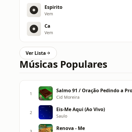
Espirito
Vem
Ca
Vem
Ver Lista
Músicas Populares
Salmo 91 / Oração Pedindo a Pr
1
Cid Moreira
Eis-Me Aqui (Ao Vivo)
2
Saulo
Renova - Me
3