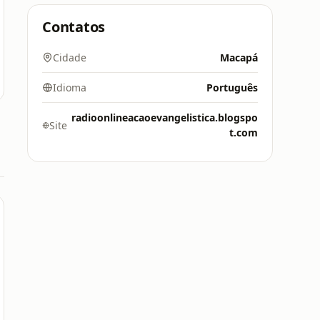
Contatos
Cidade
Macapá
Idioma
Português
radioonlineacaoevangelistica.blogspo
Site
t.com