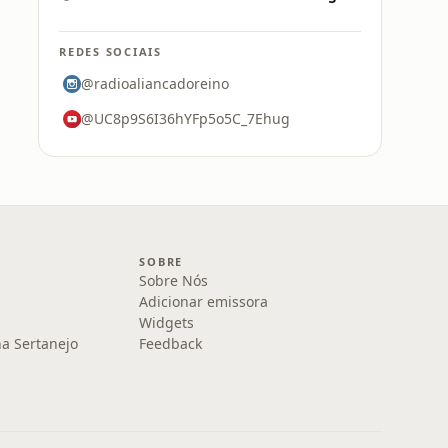
REDES SOCIAIS
@radioaliancadoreino
@UC8p9S6I36hYFp5o5C_7Ehug
SOBRE
Sobre Nós
Adicionar emissora
Widgets
na Sertanejo
Feedback