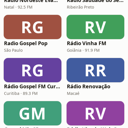
Rádio Nordeste Evangélica
Rádio Saudade do Sertão
Natal · 92.5 FM
Ribeirão Preto
RG
RV
Radio Gospel Pop
Rádio Vinha FM
São Paulo
Goiânia · 91.9 FM
RG
RR
Rádio Gospel FM Curitiba
Rádio Renovação
Curitiba · 89.3 FM
Macaé
GM
RV