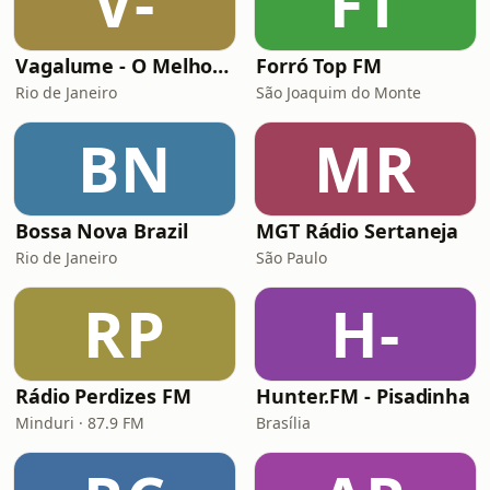
V-
FT
Vagalume - O Melhor de Shakira
Forró Top FM
Rio de Janeiro
São Joaquim do Monte
BN
MR
Bossa Nova Brazil
MGT Rádio Sertaneja
Rio de Janeiro
São Paulo
RP
H-
Rádio Perdizes FM
Hunter.FM - Pisadinha
Minduri · 87.9 FM
Brasília