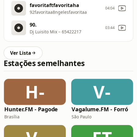
favoritaftfavoritaha
04:04
92favoritaa8ngelesfavoritaa
90.
03:44
Dj Luisito Mix – 65422217
Ver Lista
Estações semelhantes
H-
V-
Hunter.FM - Pagode
Vagalume.FM - Forró
Brasília
São Paulo