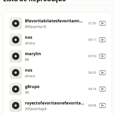
8favoritakilatesfavoritamiafavorita
07:30
89favorita18
nos
06:11
ahora
marylin
05:59
86
nos
04:30
ahora
g8rupo
04:18
96
royectofavoritaonefavoritayafavoritat
04:08
95favoritap8