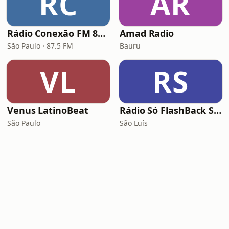
RC
AR
Rádio Conexão FM 87.5 FM
Amad Radio
São Paulo · 87.5 FM
Bauru
VL
RS
Venus LatinoBeat
Rádio Só FlashBack São Luís
São Paulo
São Luís