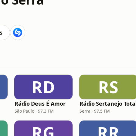
s
RD
RS
Rádio Deus É Amor
Rádio Sertanejo Tota
São Paulo · 97.3 FM
Serra · 97.5 FM
RG
RR