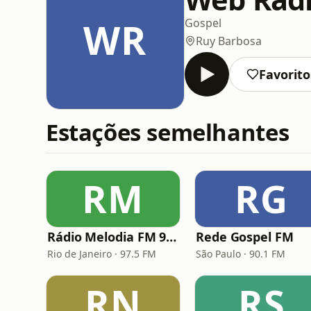
WR
Gospel
Ruy Barbosa
Favorito
Estações semelhantes
RM
RG
Rádio Melodia FM 97,5
Rede Gospel FM
Rio de Janeiro · 97.5 FM
São Paulo · 90.1 FM
RN
RS