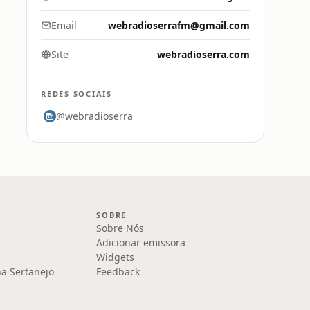
Email
webradioserrafm@gmail.com
Site
webradioserra.com
REDES SOCIAIS
@webradioserra
SOBRE
Sobre Nós
Adicionar emissora
Widgets
na Sertanejo
Feedback