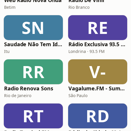
Web Rádio Nova Onda
Radio De Vinil
Betim
Rio Branco
SN
RE
Saudade Não Tem Idade
Rádio Exclusiva 93.5 FM
Itu
Londrina · 93.5 FM
RR
V-
Radio Renova Sons
Vagalume.FM - Summer
Rio de Janeiro
São Paulo
RT
RD