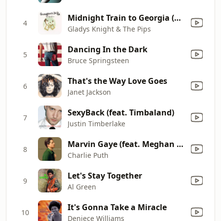
Midnight Train to Georgia (Single Version)
4
Gladys Knight & The Pips
Dancing In the Dark
5
Bruce Springsteen
That's the Way Love Goes
6
Janet Jackson
SexyBack (feat. Timbaland)
7
Justin Timberlake
Marvin Gaye (feat. Meghan Trainor)
8
Charlie Puth
Let's Stay Together
9
Al Green
It's Gonna Take a Miracle
10
Deniece Williams