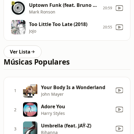
Uptown Funk (feat. Bruno Mars)
20:59
Mark Ronson
Too Little Too Late (2018)
20:55
JoJo
Ver Lista
Músicas Populares
Your Body Is a Wonderland
1
John Mayer
Adore You
2
Harry Styles
Umbrella (feat. JAŸ-Z)
3
Rihanna