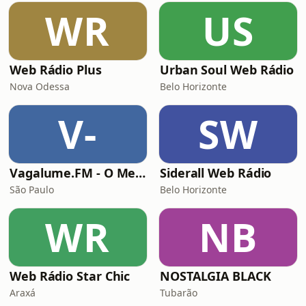
WR
US
Web Rádio Plus
Urban Soul Web Rádio
Nova Odessa
Belo Horizonte
V-
SW
Vagalume.FM - O Melhor de Adele
Siderall Web Rádio
São Paulo
Belo Horizonte
WR
NB
Web Rádio Star Chic
NOSTALGIA BLACK
Araxá
Tubarão