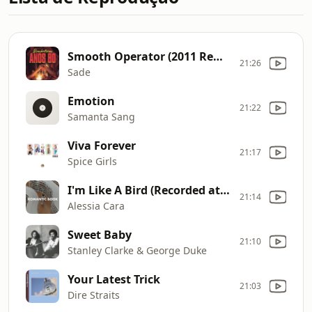
Smooth Operator (2011 Remastered)
21:26
Sade
Emotion
21:22
Samanta Sang
Viva Forever
21:17
Spice Girls
I'm Like A Bird (Recorded at Spotify Studios NYC)
21:14
Alessia Cara
Sweet Baby
21:10
Stanley Clarke & George Duke
Your Latest Trick
21:03
Dire Straits