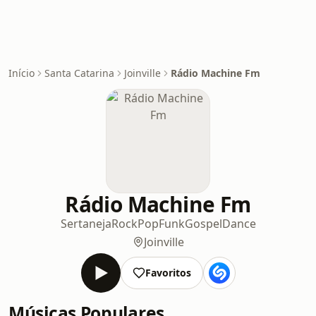
Início
Santa Catarina
Joinville
Rádio Machine Fm
Rádio Machine Fm
Sertaneja
Rock
Pop
Funk
Gospel
Dance
Joinville
Favoritos
Músicas Populares