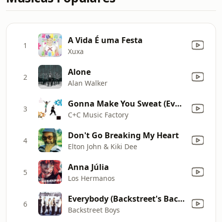
A Vida É uma Festa
1
Xuxa
Alone
2
Alan Walker
Gonna Make You Sweat (Everybody Dance Now) [feat. Freedom Williams]
3
C+C Music Factory
Don't Go Breaking My Heart
4
Elton John & Kiki Dee
Anna Júlia
5
Los Hermanos
Everybody (Backstreet's Back) [Extended Version]
6
Backstreet Boys