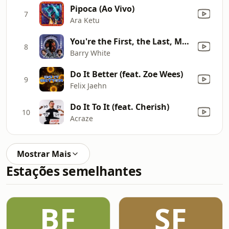
Pipoca (Ao Vivo)
7
Ara Ketu
You're the First, the Last, My Everything
8
Barry White
Do It Better (feat. Zoe Wees)
9
Felix Jaehn
Do It To It (feat. Cherish)
10
Acraze
Mostrar Mais
Estações semelhantes
BF
SF