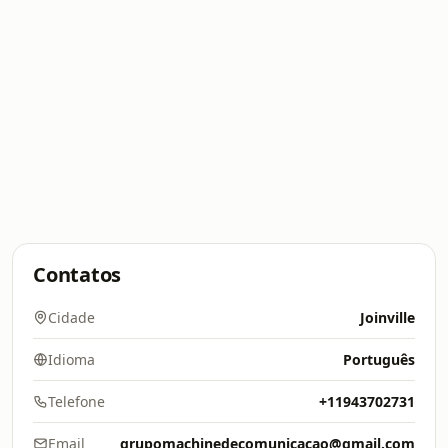
Contatos
Cidade
Joinville
Idioma
Português
Telefone
+11943702731
Email
grupomachinedecomunicacao@gmail.com