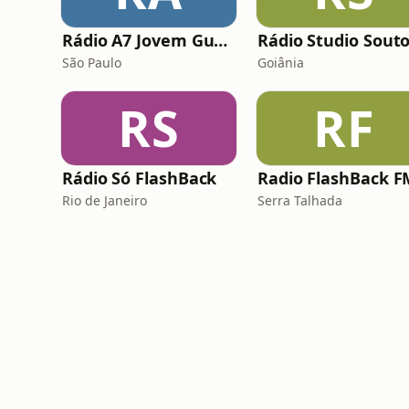
Rádio A7 Jovem Guarda FM
São Paulo
Goiânia
RS
RF
Rádio Só FlashBack
Radio FlashBack F
Rio de Janeiro
Serra Talhada