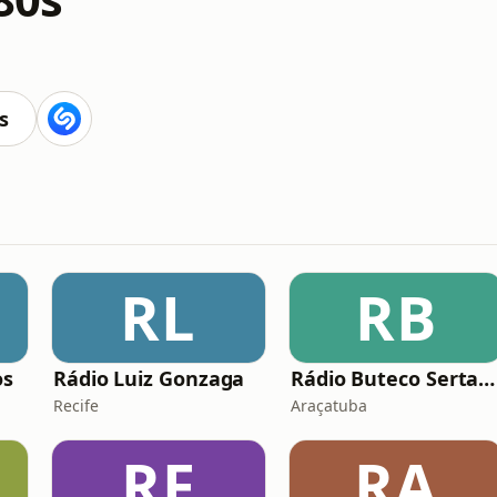
s
RL
RB
os
Rádio Luiz Gonzaga
Rádio Buteco Sertanejo
Recife
Araçatuba
RF
RA