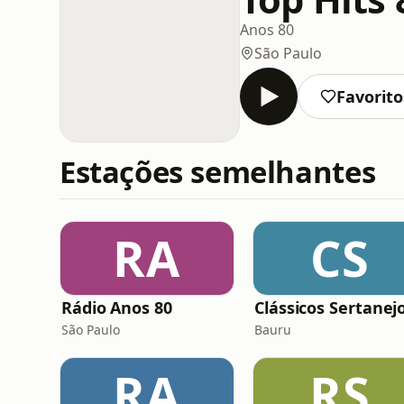
Anos 80
São Paulo
Favorito
Estações semelhantes
RA
CS
Rádio Anos 80
Clássicos Sertanej
São Paulo
Bauru
RA
RS