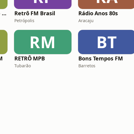
Rádio Studio Souto - Sertaneja
Retrô FM Brasil
Rádio Anos 80s
Petrópolis
Aracaju
RM
BT
M
RETRÔ MPB
Bons Tempos FM
Tubarão
Barretos