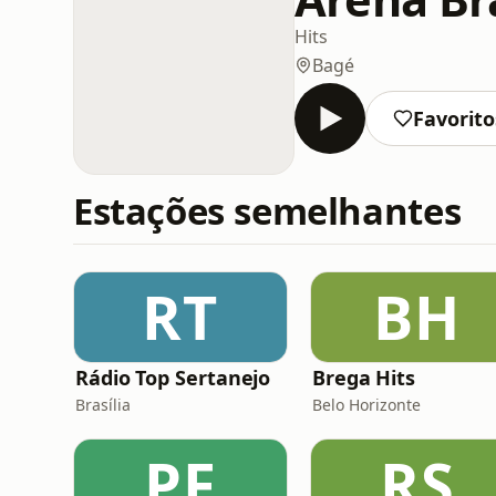
Hits
Bagé
Favorito
Estações semelhantes
RT
BH
Rádio Top Sertanejo
Brega Hits
Brasília
Belo Horizonte
PF
RS