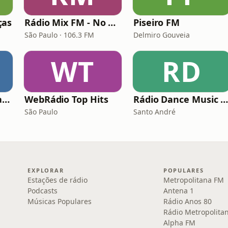
ças
Rádio Mix FM - No Break
Piseiro FM
São Paulo · 106.3 FM
Delmiro Gouveia
WT
RD
Rádio Sucesso Catalão
WebRádio Top Hits
Rádio Dance Music Super Hit
São Paulo
Santo André
EXPLORAR
POPULARES
Estações de rádio
Metropolitana FM
Podcasts
Antena 1
Músicas Populares
Rádio Anos 80
Rádio Metropolita
Alpha FM