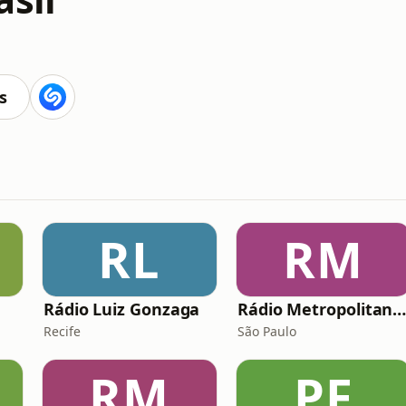
s
RL
RM
Rádio Luiz Gonzaga
Rádio Metropolitana PO
Recife
São Paulo
RM
PF