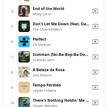
End of the World
4
Miley Cyrus
Don't Let Me Down (feat. Daya) [Ricky Remedy Remix]
5
The Chainsmokers
Perfect
6
Ed Sheeran
Scatman (Ski-Ba-Bop-Ba-Dop-Bop) [Extended Radio Version]
7
Scatman John
A Beleza da Rosa
8
José Ribeiro
Tempo Perdido
9
Legião Urbana
There's Nothing Holdin' Me Back
10
Shawn Mendes