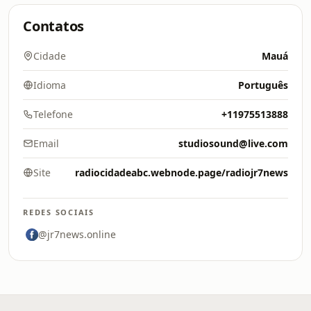
Contatos
Cidade
Mauá
Idioma
Português
Telefone
+11975513888
Email
studiosound@live.com
Site
radiocidadeabc.webnode.page/radiojr7news
REDES SOCIAIS
@jr7news.online