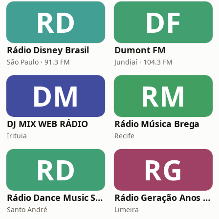
RD
DF
Rádio Disney Brasil
Dumont FM
São Paulo · 91.3 FM
Jundiaí · 104.3 FM
DM
RM
DJ MIX WEB RÁDIO
Rádio Música Brega
Irituia
Recife
RD
RG
Rádio Dance Music Super Hits
Rádio Geração Anos 80s Flashback
Santo André
Limeira