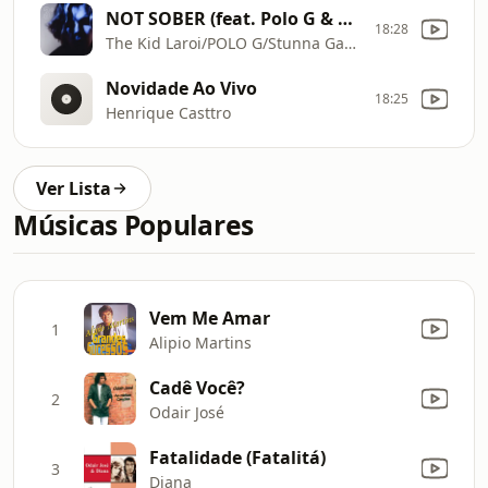
NOT SOBER (feat. Polo G & Stunna Gambino)
18:28
The Kid Laroi/POLO G/Stunna Gambino
Novidade Ao Vivo
18:25
Henrique Casttro
Ver Lista
Músicas Populares
Vem Me Amar
1
Alipio Martins
Cadê Você?
2
Odair José
Fatalidade (Fatalitá)
3
Diana