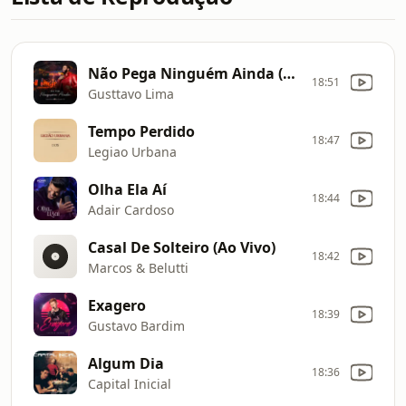
Não Pega Ninguém Ainda (Ao Vivo)
18:51
Gusttavo Lima
Tempo Perdido
18:47
Legiao Urbana
Olha Ela Aí
18:44
Adair Cardoso
Casal De Solteiro (Ao Vivo)
18:42
Marcos & Belutti
Exagero
18:39
Gustavo Bardim
Algum Dia
18:36
Capital Inicial