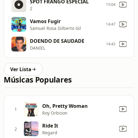
SPOT FRANGO ESPECIAL
15:04
2
Vamos Fugir
14:47
Samuel Rosa Gilberto Gil
DOENDO DE SAUDADE
14:42
DANIEL
Ver Lista
Músicas Populares
Oh, Pretty Woman
1
Roy Orbison
Ride It
2
Regard