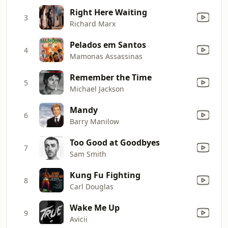
Right Here Waiting
3
Richard Marx
Pelados em Santos
4
Mamonas Assassinas
Remember the Time
5
Michael Jackson
Mandy
6
Barry Manilow
Too Good at Goodbyes
7
Sam Smith
Kung Fu Fighting
8
Carl Douglas
Wake Me Up
9
Avicii