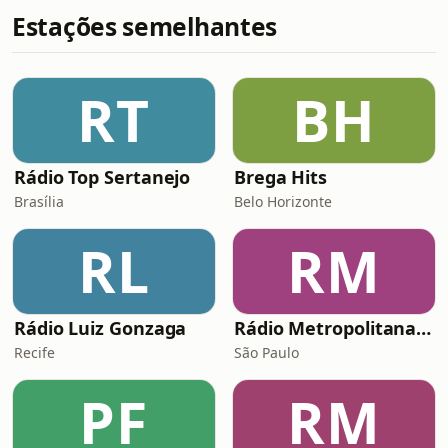
Estações semelhantes
RT
BH
Rádio Top Sertanejo
Brega Hits
Brasília
Belo Horizonte
RL
RM
Rádio Luiz Gonzaga
Rádio Metropolitana POP
Recife
São Paulo
PF
RM