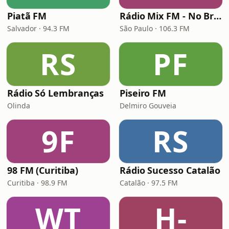
Piatã FM
Rádio Mix FM - No Break
Salvador · 94.3 FM
São Paulo · 106.3 FM
RS
PF
Rádio Só Lembranças
Piseiro FM
Olinda
Delmiro Gouveia
9F
RS
98 FM (Curitiba)
Rádio Sucesso Catalão
Curitiba · 98.9 FM
Catalão · 97.5 FM
WT
H-