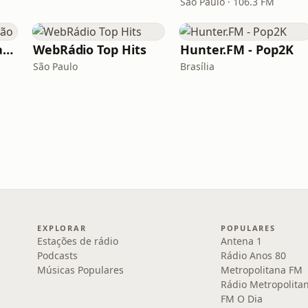
São Paulo · 106.3 FM
Rádio Sucesso Catalão
WebRádio Top Hits
Hunter.FM - Pop2K
São Paulo
Brasília
EXPLORAR
POPULARES
Estações de rádio
Antena 1
Podcasts
Rádio Anos 80
Músicas Populares
Metropolitana FM
Rádio Metropolita
FM O Dia