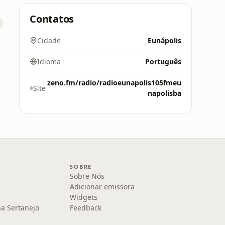
Contatos
Cidade
Eunápolis
Idioma
Português
zeno.fm/radio/radioeunapolis105fmeu
Site
napolisba
SOBRE
Sobre Nós
Adicionar emissora
Widgets
na Sertanejo
Feedback