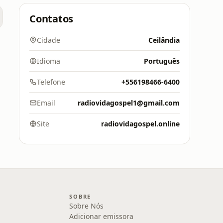
Contatos
Cidade
Ceilândia
Idioma
Português
Telefone
+556198466-6400
Email
radiovidagospel1@gmail.com
Site
radiovidagospel.online
SOBRE
Sobre Nós
Adicionar emissora