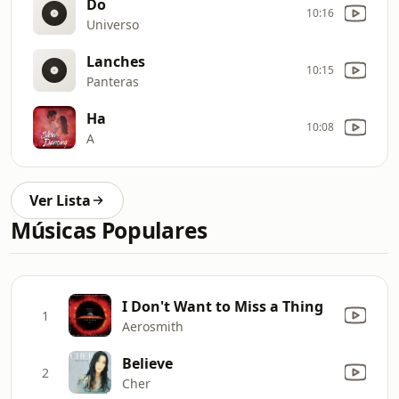
Do
10:16
Universo
Lanches
10:15
Panteras
Ha
10:08
A
Ver Lista
Músicas Populares
I Don't Want to Miss a Thing
1
Aerosmith
Believe
2
Cher