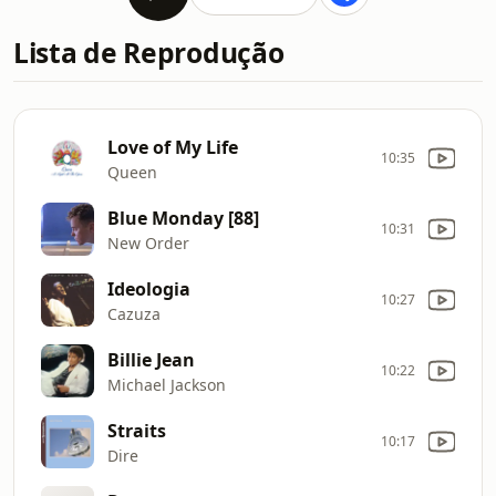
Lista de Reprodução
Love of My Life
10:35
Queen
Blue Monday [88]
10:31
New Order
Ideologia
10:27
Cazuza
Billie Jean
10:22
Michael Jackson
Straits
10:17
Dire