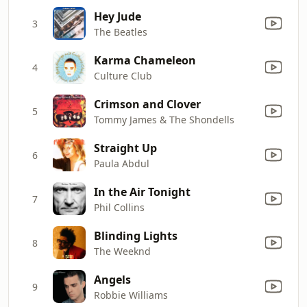
Hey Jude
3
The Beatles
Karma Chameleon
4
Culture Club
Crimson and Clover
5
Tommy James & The Shondells
Straight Up
6
Paula Abdul
In the Air Tonight
7
Phil Collins
Blinding Lights
8
The Weeknd
Angels
9
Robbie Williams