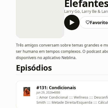
Elefante
Larry Go, Larry Be & La
Favorito
Três amigos conversam sobre temas grandes e mui
ser humano em tempos complexos. O podcast ab
disponíveis no aplicativo Neblina.
Episódios
#131: Condicionais
jun 29, 2026
4886
:: Amor Condicional :::: Wellness :::: Desco
Smith :::: Metade Direita/Esquerda :::: Cálcul
de Terceiro Grau ::** Para as referências de