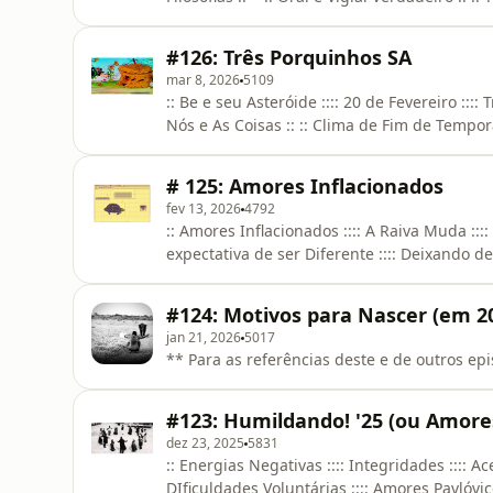
&amp; Medo da Frustração ::** Para as refer
aplicativo: Neblina.me **
#126: Três Porquinhos SA
mar 8, 2026
5109
:: Be e seu Asteróide :::: 20 de Fevereiro ::::
Nós e As Coisas :: :: Clima de Fim de Tempor
Obsessão pela Meta Análise :::: Consciência 
Para as referências deste e de outros episó
# 125: Amores Inflacionados
fev 13, 2026
4792
:: Amores Inflacionados :::: A Raiva Muda :::
expectativa de ser Diferente :::: Deixando d
:::: Muda, Muda.. Muda::** Para as referênc
aplicativo: Neblina.me **
#124: Motivos para Nascer (em 2
jan 21, 2026
5017
** Para as referências deste e de outros ep
#123: Humildando! '25 (ou Amores
dez 23, 2025
5831
:: Energias Negativas :::: Integridades :::: Ace
DIficuldades Voluntárias :::: Amores Pavlóvi