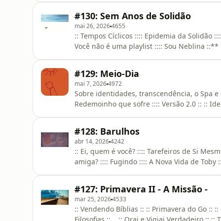
Neblina.me **
#130: Sem Anos de Solidão
mai 26, 2026
4655
:: Tempos Cíclicos :::: Epidemia da Solidão :::
Você não é uma playlist :::: Sou Neblina ::*
nosso aplicativo: Neblina.me **
#129: Meio-Dia
mai 7, 2026
4972
Sobre identidades, transcendência, o Spa e o
Redemoinho que sofre :::: Versão 2.0 :: :: I
precisa o homem :::: Entre o Spa e o Abismo 
acesse nosso aplicativo: Neblina.me **
#128: Barulhos
abr 14, 2026
4242
:: Ei, quem é você? :::: Tarefeiros de Si Mesm
amiga? :::: Fugindo :::: A Nova Vida de Toby 
acesse nosso aplicativo: Neblina.me **
#127: Primavera II - A Missão -
mar 25, 2026
4533
:: Vendendo Bíblias :: :: Primavera do Go :: :
Filosofias :: :: Orai e Vigiai Verdadeiro :: ::