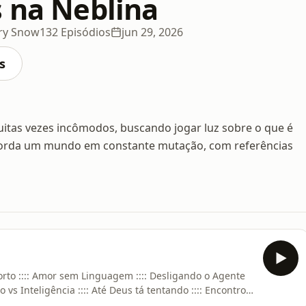
s na Neblina
rry Snow
132 Episódios
jun 29, 2026
s
tas vezes incômodos, buscando jogar luz sobre o que é
orda um mundo em constante mutação, com referências
nforto :::: Amor sem Linguagem :::: Desligando o Agente
o vs Inteligência :::: Até Deus tá tentando :::: Encontros
ste e de outros episódios, acesse nosso aplicativo: