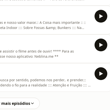
plicativo: Neblina.me **
 e nosso valor maior.:: A Coisa mais importante :: ::
eta Indoor :::: Sobre Fossas &amp; Bunkers :::: Na
 centro :::: Uma vontade de pertencer :::: Autoria e
Para as referências deste e de outros episódios, acesse
assistir o filme antes de ouvir! **** Para as
esse nosso aplicativo: Neblina.me **
usca por sentido, podemos nos perder.. e prender.::
rdendo o fio para a realidade :::: Atenção e Fruição :::: A
to :::: Toda meta é uma Prisão :::: Em …movimento ::::
s deste e de outros episódios, acesse nosso aplicativo:
 mais episódios