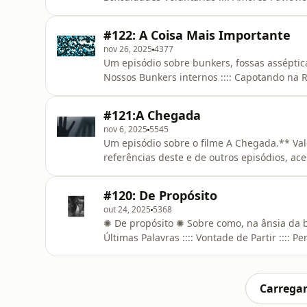
deste e de outros episódios, acesse nosso a
#122: A Coisa Mais Importante
nov 26, 2025
4377
Um episódio sobre bunkers, fossas assépticas
Nossos Bunkers internos :::: Capotando na R
Busca da Dopamina :::: O valor maior está no
Autenticidade :::: Povoado :::: Apegos :: ** 
#121:A Chegada
nosso apl
nov 6, 2025
5545
Um episódio sobre o filme A Chegada.** Vale 
referências deste e de outros episódios, ac
#120: De Propósito
out 24, 2025
5368
✺ De propósito ✺ Sobre como, na ânsia da b
Últimas Palavras :::: Vontade de Partir :::: Pe
sua vida não é um projeto seu :::: De Propósi
Coração em Coerência ::** Para as referência
Carregar