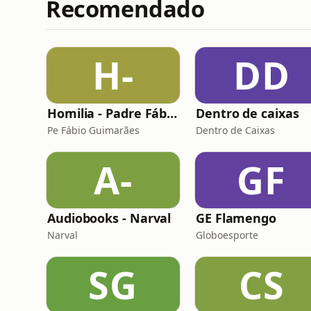
Recomendado
H-
DD
Homilia - Padre Fábio de Freitas Guimarães
Dentro de caixas
Pe Fábio Guimarães
Dentro de Caixas
A-
GF
Audiobooks - Narval
GE Flamengo
Narval
Globoesporte
SG
CS