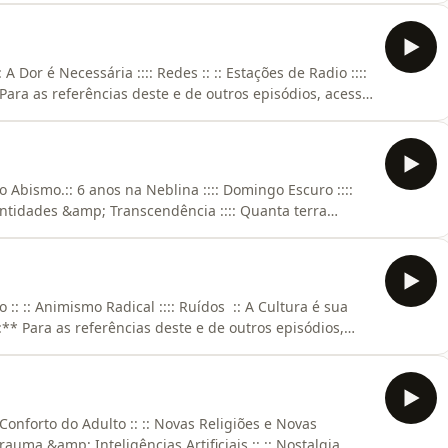
: A Dor é Necessária :::: Redes :: :: Estações de Radio ::::
* Para as referências deste e de outros episódios, acesse
 Abismo.:: 6 anos na Neblina :::: Domingo Escuro ::::
dentidades &amp; Transcendência :::: Quanta terra
::** Para as referências deste e de outros episódios,
o :: :: Animismo Radical :::: Ruídos :: A Cultura é sua
::** Para as referências deste e de outros episódios,
: Conforto do Adulto :: :: Novas Religiões e Novas
 Trauma &amp; Inteligências Artificiais :: :: Nostalgia