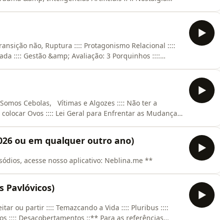
ências deste e de outros episódios, acesse nosso
 Transição não, Ruptura :::: Protagonismo Relacional ::::
ada :::: Gestão &amp; Avaliação: 3 Porquinhos ::::
Sensível :::: Cooperação :::: Um Jogo de Espelhos ::**
dios, acesse nosso aplicativo: Neblina.me **
: Somos Cebolas, Vítimas e Algozes :::: Não ter a
e colocar Ovos :::: Lei Geral para Enfrentar as Mudanças
ias deste e de outros episódios, acesse nosso
026 ou em qualquer outro ano)
isódios, acesse nosso aplicativo: Neblina.me **
 Pavlóvicos)
itar ou partir :::: Temazcando a Vida :::: Pluribus ::::
cos :::: Desacobertamentos ::** Para as referências