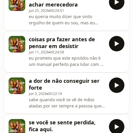
encontrar-faz-parte-caminho-
achar merecedora
parece que tudo está uma bagunça -
ebook/dp/B0F6
jun 25, 2026
00:24:51
por dentro e por fora. vamos
eu queria muito dizer que sinto
conversar sobre isso?antes de dar o
orgulho de quem eu sou, mas eu
play, não esquece de favoritar o
estaria mentindo - pra mim e pra
podcast.meu livro:
vocês, amigas. sabe quando tudo o
https://www.amazon.com.br/perder-
coisas pra fazer antes de
que você faz parece insuficiente? sabe
encontrar-faz-parte-
pensar em desistir
como é doloroso não se achar
caminho/dp/8542241207?&
jun 11, 2026
00:24:58
merecedora? vamos conversar sobre
eu prometo que este episódio não é
isso, amigas. link do meu novo livro:
um manual perfeito para lidar com o
https://www.amazon.com.br/perder-
caos. mas é uma tentativa de a gente
encontrar-faz-parte-caminho-
se compreender diante dele. em um
ebook/dp/B0F6KZXRK6
a dor de não conseguir ser
dos meus vídeos favoritos da jout
forte
jout, ela dizia: "espera o e-mail do dia
jun 3, 2026
00:22:18
seguinte". às vezes, é isso, amigas. é
sabe quando você se vê de mãos
a esperança também que nos
atadas por ser sempre a pessoa que
sustenta.link do meu novo livro:
suporta tudo? ainda mais sozinha e
https://www.amazon.com.br/perder-
em silêncio? minha amiga, eu
encontrar-faz-parte-caminho-
se você se sente perdida,
entendo.lançamento do meu livro em
ebook/dp/B0F6KZXRK6
fica aqui.
são paulo, dia 22/06, das 19h às 21h,