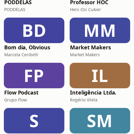
PODDELAS
Professor HOC
PODDELAS
Heni Ozi Cukier
BD
MM
Bom dia, Obvious
Market Makers
Marcela Ceribelli
Market Makers
FP
IL
Flow Podcast
Inteligência Ltda.
Grupo Flow
Rogério Vilela
S
SM