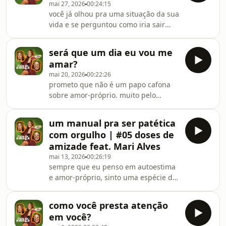
mai 27, 2026
00:24:15
com bate-papo e sessão de
você já olhou pra uma situação da sua
autógrafos. na livraria da vila, na
vida e se perguntou como iria sair
fradique coutinho! espero vocês!
dali? como poderia mudar e fazer
algo diferente por você? já se sentiu
será que um dia eu vou me
perdida e angustiada por dentro? eu
amar?
te entendo, minha amiga.link do meu
mai 20, 2026
00:22:26
novo livro:
prometo que não é um papo cafona
https://www.amazon.com.br/perder-
sobre amor-próprio. muito pelo
encontrar-faz-parte-caminho-
contrário, é tudo que eu gostaria de
ebook/dp/B0F6KZXRK6
saber quando penso em autoestima,
um manual pra ser patética
gostar de si e inseguranças. essa
com orgulho | #05 doses de
coisa de ser a nossa melhor versão
amizade feat. Mari Alves
não me agrada, eu quero ser a minha
mai 13, 2026
00:26:19
versão mais honesta. vamos
sempre que eu penso em autoestima
conversar sobre isso, amigas? link do
e amor-próprio, sinto uma espécie de
MEU NOVO livro:
medo ao imaginar que talvez eu
https://amzn.to/41l4FSg
nunca consiga me amar plenamente.
como você presta atenção
por isso, nesse episódio do doses de
em você?
amizades, conversei com a psicóloga