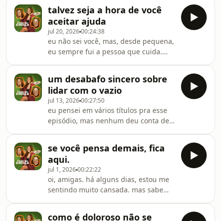
decepcionar alguém especial. pra
talvez seja a hora de você
mim, que sempre fui a mais boazinha
aceitar ajuda
e sorridente, isso parece o fim. é um
jul 20, 2026
00:24:38
alívio perceber que não é, mas é um
eu não sei você, mas, desde pequena,
longo caminho. não sinto que
eu sempre fui a pessoa que cuida.
elaborei tudo, mas aprendi coisas que
quando vejo alguém fazendo algo por
quero dividir com vocês. antes de dar
mim, é difícil convencer a minha
o play, não esquece de favoritar o
um desabafo sincero sobre
cabeça que não tô incomodando.os
podcast.
lidar com o vazio
últimos dias estão difíceis, e eu
jul 13, 2026
00:27:50
percebi que, pra pessoas como eu -
eu pensei em vários títulos pra esse
que ão sempre tentando ser legais,
episódio, mas nenhum deu conta de
agradáveis - pedir ajuda já é difícil.
como estou me sentindo nos últimos
imagina aceitar.link do meu livro:
dias: lidando com o meu vazio. tenho
https://www.amazon.com.br/perder-
se você pensa demais, fica
me sentido ansiosa e com a cabeça
encontrar-faz-pa
aqui.
cheia. por fora, até solto boas risadas,
jul 1, 2026
00:22:22
mas sei como tem sido difícil me
oi, amigas. há alguns dias, estou me
manter. um desabafo sincero pra
sentindo muito cansada. mas sabe
gente lidar com o vazio.link do meu
quando a sua cabeça está tão cheia
livro:
que nem a tristeza você consegue
https://www.amazon.com.br/perder-
como é doloroso não se
sentir direito? nem a felicidade?