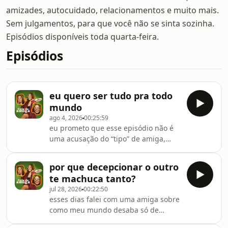
amizades, autocuidado, relacionamentos e muito mais.
Sem julgamentos, para que você não se sinta sozinha.
Episódios disponíveis toda quarta-feira.
Episódios
eu quero ser tudo pra todo
mundo
ago 4, 2026
00:25:59
eu prometo que esse episódio não é
uma acusação do “tipo” de amiga,
namorada, irmã que você é. mas uma
reflexão genuína sobre o nosso (meu)
por que decepcionar o outro
desejo de ser tudo pra todo mundo -
te machuca tanto?
quando nem comigo eu consigo estar.
jul 28, 2026
00:22:50
esses dias falei com uma amiga sobre
como meu mundo desaba só de
pensar na possibilidade de