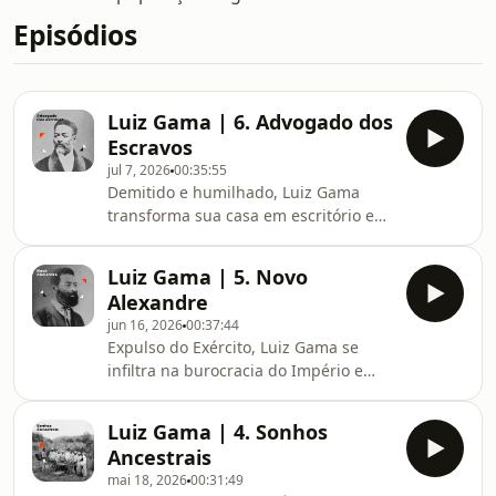
Episódios
Luiz Gama | 6. Advogado dos
Escravos
jul 7, 2026
00:35:55
Demitido e humilhado, Luiz Gama
transforma sua casa em escritório e
passa a defender de graça a
liberdade de escravizados. Um
Luiz Gama | 5. Novo
homem preto, sem diploma,
Alexandre
desafiando Juízes poderosos nos
jun 16, 2026
00:37:44
tribunais do Império. Ousadia que
Expulso do Exército, Luiz Gama se
não sairia impune.APOIE Este
infiltra na burocracia do Império e
episódio só foi possível graças a
aprende as leis e o direito por dentro.
contribuição generosa de nossos
Quinze anos depois, usa esse
apoiadores. Se você gosta do nosso
Luiz Gama | 4. Sonhos
conhecimento contra o Estado... e
trabalho, considere nos apoiar em
Ancestrais
paga o preço.APOIE Este episódio só
apoia.se/historia
mai 18, 2026
00:31:49
foi possível graças a contribuição