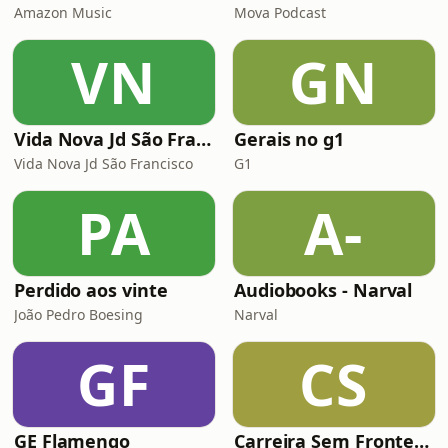
Amazon Music
Mova Podcast
VN
GN
Vida Nova Jd São Francisco
Gerais no g1
Vida Nova Jd São Francisco
G1
PA
A-
Perdido aos vinte
Audiobooks - Narval
João Pedro Boesing
Narval
GF
CS
GE Flamengo
Carreira Sem Fronteiras