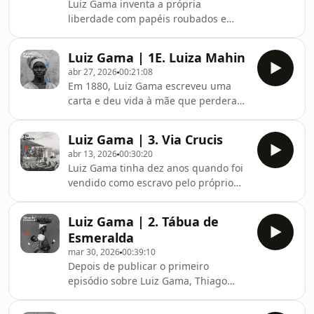
Luiz Gama inventa a própria
generosa de nossos apoiadores. Se
liberdade com papéis roubados e
você gosta do nosso trabalho,
parte em busca da mãe perdida no
considere nos apoiar em
Império. Mas é numa cela militar, em
apoia.se/historiapreta ou
Luiz Gama | 1E. Luiza Mahin
1854, que tudo o que ele sabe vai
orelo.cc/historiapreta Chave Pix:
abr 27, 2026
00:21:08
virar do avesso pra sempre.APOIE
histor
Em 1880, Luiz Gama escreveu uma
Este episódio só foi possível graças a
carta e deu vida à mãe que perdera
contribuição generosa de nossos
aos sete anos. Luiza Mahin foi
apoiadores. Se você gosta do nosso
transformada pelo tempo em mito,
trabalho, considere nos apoiar em
Luiz Gama | 3. Via Crucis
heroína e símbolo do movimento
apoia.se/historiapreta ou
abr 13, 2026
00:30:20
negro.APOIE Este episódio só foi
orelo.cc/historiapreta Chave Pix: h
Luiz Gama tinha dez anos quando foi
possível graças a contribuição
vendido como escravo pelo próprio
generosa de nossos apoiadores. Se
pai. Nascido livre, escravizado
você gosta do nosso trabalho,
ilegalmente. Esse episódio reconstrói
considere nos apoiar em
Luiz Gama | 2. Tábua de
sua via crucis do Cais do Valongo ao
apoia.se/historiapreta ou
Esmeralda
cativeiro em São Paulo.APOIE Este
orelo.cc/historiapreta Chave Pix:
mar 30, 2026
00:39:10
episódio só foi possível graças a
historiapreta@gmail.com
Depois de publicar o primeiro
contribuição generosa de nossos
episódio sobre Luiz Gama, Thiago
apoiadores. Se você gosta do nosso
André acreditava ter contado a
trabalho, considere nos apoiar em
história completa. Não tinha. Uma