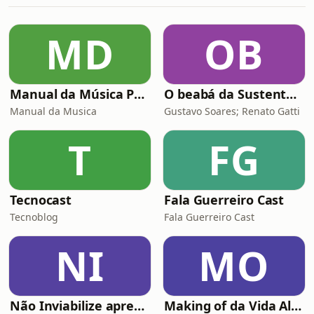
o ambiente escolar é profundamente
hostil. Para sobreviver ao Apartheid
MD
OB
Tropical educacional, comunidades
negras criam suas próprias escolas
Manual da Música Podcast
O beabá da Sustentabilidade
Manual da Musica
Gustavo Soares; Renato Gatti
T
FG
Tecnocast
Fala Guerreiro Cast
Tecnoblog
Fala Guerreiro Cast
NI
MO
Não Inviabilize apresenta: Histórias da Firma
Making of da Vida Alheia - Mova