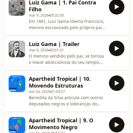
apoia.se/historiapreta ou
Luiz Gama | 1. Pai Contra
mensagem do pesquisador Bruno
orelo.cc/historiapreta Cha
Filho
Lima mudou tudo. Seguindo as pistas
mar 9, 2026
00:32:50
que o próprio Luiz Gama deixou em
Em 1881, Luiz Gama liberta Francisco,
sua carta autobiográfica, esse
menino escravizado pelo próprio pai,
episódio reconstrói as sucessivas
revivendo sua própria tragédia:
traições do pai contra o filho,
vendido aos 10 anos pelo pai
revelando o passado oculto de Luiz
Luiz Gama | Trailer
endividado através de documentos
Gama.APOIE Este episódio só foi
mar 6, 2026
00:01:31
falsificados.APOIE Este episódio só foi
possível
O menino vendido pelo pai, se tornou
possível graças a contribuição
o maior abolicionista do seu tempo.
generosa de nossos apoiadores. Se
Tudo isso, no coração do escravismo
você gosta do nosso trabalho,
brasileiro. Luiz Gama, a próxima
considere nos apoiar em
Apartheid Tropical | 10.
temporada do História Preta
apoia.se/historiapreta ou
Movendo Estruturas
APOIEEste episódio só foi possível
orelo.cc/historiapreta Chave Pix:
nov 24, 2025
01:03:57
graças a contribuição generosa de
historiapr
Benedita da Silva articula com outros
nossos apoiadores.&nbsp;Se você
deputados negros e lideranças do
gosta do nosso trabalho, considere
movimento negro para inserir
nos apoiar em
dispositivos históricos na
apoia.se/historiapreta&nbsp;OU
Apartheid Tropical | 9. O
Constituição: criminalização do
orelo.cc/historiapretaChave Pix:
Movimento Negro
racismo, educação antirracista,
historiapreta@g