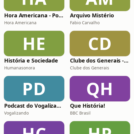
Hora Americana - Podcast de História das Américas
Arquivo Mistério
Hora Americana
Fabio Carvalho
HE
CD
História e Sociedade
Clube dos Generais - História Militar para quem não pode ter um blindado em casa!
Humanasonora
Clube dos Generais
PD
QH
Podcast do Vogalizando
Que História!
Vogalizando
BBC Brasil
HC
HP