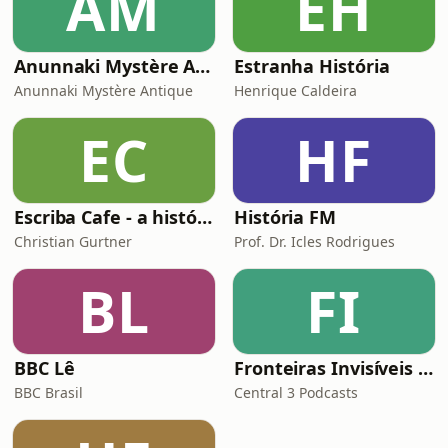
AM
EH
Anunnaki Mystère Antique
Estranha História
Anunnaki Mystère Antique
Henrique Caldeira
EC
HF
Escriba Cafe - a história da humanidade
História FM
Christian Gurtner
Prof. Dr. Icles Rodrigues
BL
FI
BBC Lê
Fronteiras Invisíveis do Futebol
BBC Brasil
Central 3 Podcasts