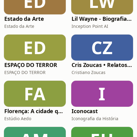
ED
LW
Estado da Arte
Lil Wayne - Biografia Relâmpago
Estado da Arte
Inception Point AI
ED
CZ
ESPAÇO DO TERROR
Cris Zoucas • Relatos do Além • História Real de Terror Sobrenatural
ESPAÇO DO TERROR
Cristiano Zoucas
FA
I
Florença: A cidade que mudou o mundo
Iconocast
Estúdio Aedo
Iconografia da História