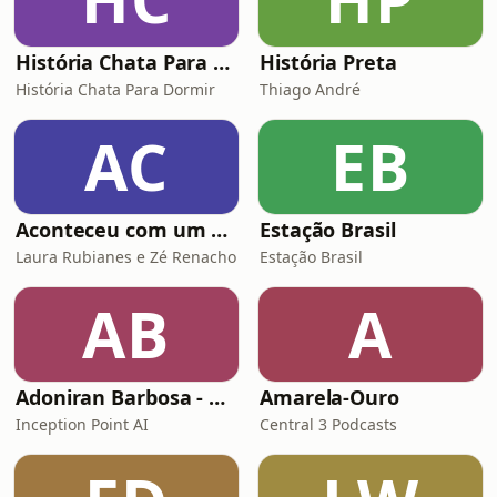
História Chata Para Dormir
História Preta
História Chata Para Dormir
Thiago André
AC
EB
Aconteceu com um amigo de um amigo meu • Histórias do Reddit
Estação Brasil
Laura Rubianes e Zé Renacho
Estação Brasil
AB
A
Adoniran Barbosa - Biografia Eterna
Amarela-Ouro
Inception Point AI
Central 3 Podcasts