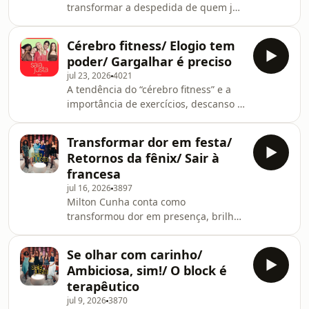
transformar a despedida de quem já
se foi em permanência, novos
comportamentos com o álcool e os
Cérebro fitness/ Elogio tem
números em nossas vidas.
poder/ Gargalhar é preciso
jul 23, 2026
4021
A tendência do “cérebro fitness” e a
importância de exercícios, descanso e
nutrição, física e psicológica. Dar e
receber elogios e o poder da
Transformar dor em festa/
gargalhada fecham a noite.
Retornos da fênix/ Sair à
francesa
jul 16, 2026
3897
Milton Cunha conta como
transformou dor em presença, brilho
e bom humor, fala dos recomeços da
vida, e se consegue sair à francesa
Se olhar com carinho/
das festas.
Ambiciosa, sim!/ O block é
terapêutico
jul 9, 2026
3870