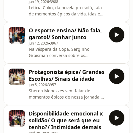
jun 19, 2026
3988
Letícia Colin, da novela pro sofá, fala
de momentos épicos da vida, idas e
vindas nos relacionamentos e a
conversa de elevador que a gente
O esporte ensina/ Não fala,
adora jogar fora.
garoto!/ Sonhar junto
jun 12, 2026
3967
Na véspera da Copa, Serginho
Groisman conversa sobre os
ensinamentos do esporte pra vida,
dos momentos “não fala, garoto!” e
Protagonista épica/ Grandes
dos sonhos que a gente sonha junto.
Escolhas/ Sinais da idade
jun 5, 2026
3957
Sheron Menezzes vem falar de
momentos épicos de nossa jornada,
de como lidar com grandes escolhas e
das pequenas coisas que revelam
Disponibilidade emocional x
hábitos de nossa geração.
solidão/ O que será que eu
tenho?/ Intimidade demais