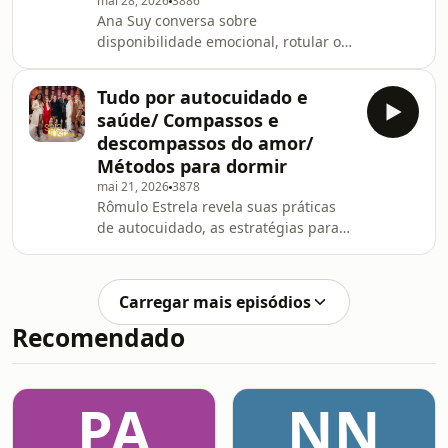
mai 28, 2026
3886
Ana Suy conversa sobre
disponibilidade emocional, rotular o
sofrimento e excesso de intimidade
entre os casais.
Tudo por autocuidado e
saúde/ Compassos e
descompassos do amor/
Métodos para dormir
mai 21, 2026
3878
Rômulo Estrela revela suas práticas
de autocuidado, as estratégias para
não perder o compasso no amor e o
segredo para cair no sono.
Carregar mais episódios
Recomendado
PA
NN