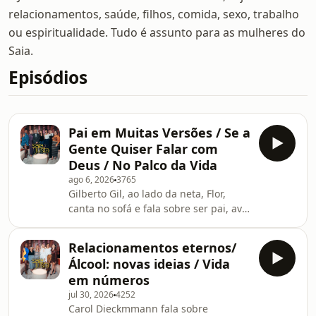
relacionamentos, saúde, filhos, comida, sexo, trabalho
ou espiritualidade. Tudo é assunto para as mulheres do
Saia.
Episódios
Pai em Muitas Versões / Se a
Gente Quiser Falar com
Deus / No Palco da Vida
ago 6, 2026
3765
Gilberto Gil, ao lado da neta, Flor,
canta no sofá e fala sobre ser pai, avô
e bisavô, de se conectar com o divino
e das trocas entre gerações.
Relacionamentos eternos/
Álcool: novas ideias / Vida
em números
jul 30, 2026
4252
Carol Dieckmmann fala sobre