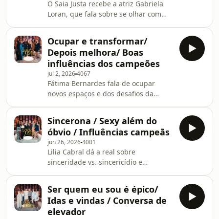
O Saia Justa recebe a atriz Gabriela
Loran, que fala sobre se olhar com
carinho, ambição e como o block nas
redes pode ser terapêutico.
Ocupar e transformar/
Depois melhora/ Boas
influências dos campeões
jul 2, 2026
4067
Fátima Bernardes fala de ocupar
novos espaços e dos desafios da
menopausa. As Saias mostram que as
influências culturais dos campeões da
Sincerona / Sexy além do
Copa vão além do futebol.
óbvio / Influências campeãs
jun 26, 2026
4001
Lilia Cabral dá a real sobre
sinceridade vs. sincericídio e
sensualidade além do óbvio. As Saias
debatem as influências culturais que
Ser quem eu sou é épico/
fazem da Copa mais do que futebol.
Idas e vindas / Conversa de
elevador