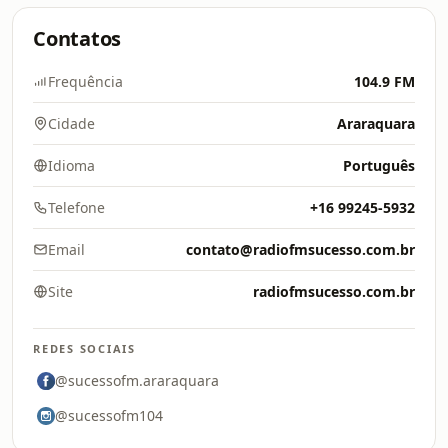
Contatos
Frequência
104.9 FM
Cidade
Araraquara
Idioma
Português
Telefone
+16 99245-5932
Email
contato@radiofmsucesso.com.br
Site
radiofmsucesso.com.br
REDES SOCIAIS
@sucessofm.araraquara
@sucessofm104