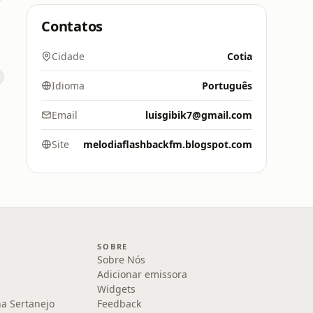
Contatos
Cidade
Cotia
Idioma
Português
Email
luisgibik7@gmail.com
Site
melodiaflashbackfm.blogspot.com
SOBRE
Sobre Nós
Adicionar emissora
Widgets
na Sertanejo
Feedback