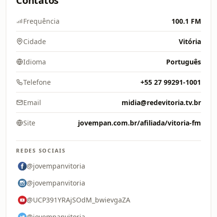
Contatos
Frequência
100.1 FM
Cidade
Vitória
Idioma
Português
Telefone
+55 27 99291-1001
Email
midia@redevitoria.tv.br
Site
jovempan.com.br/afiliada/vitoria-fm
REDES SOCIAIS
@jovempanvitoria
@jovempanvitoria
@UCP391YRAjSOdM_bwievgaZA
@jovempanvitoria