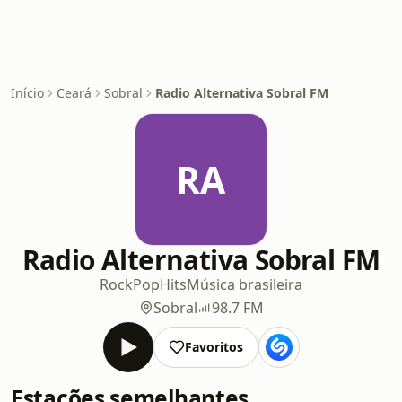
Início
Ceará
Sobral
Radio Alternativa Sobral FM
RA
Radio Alternativa Sobral FM
Rock
Pop
Hits
Música brasileira
Sobral
98.7 FM
Favoritos
Estações semelhantes