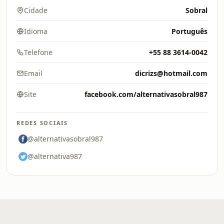
Cidade
Sobral
Idioma
Português
Telefone
+55 88 3614-0042
Email
dicrizs@hotmail.com
Site
facebook.com/alternativasobral987
REDES SOCIAIS
@alternativasobral987
@alternativa987