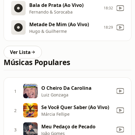
Bala de Prata (Ao Vivo)
18:32
Fernando & Sorocaba
Metade De Mim (Ao Vivo)
18:29
Hugo & Guilherme
Ver Lista
Músicas Populares
O Cheiro Da Carolina
1
Luiz Gonzaga
Se Você Quer Saber (Ao Vivo)
2
Márcia Fellipe
Meu Pedaço de Pecado
3
João Gomes