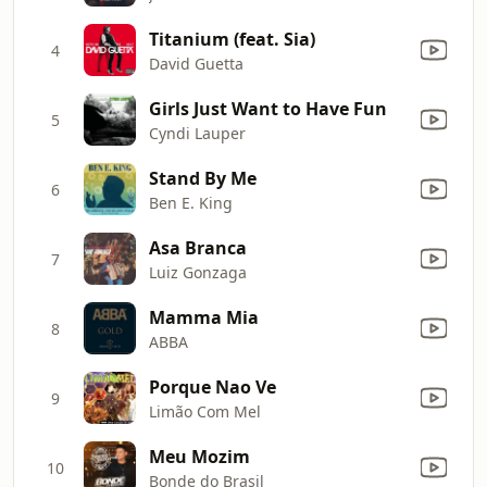
Titanium (feat. Sia)
4
David Guetta
Girls Just Want to Have Fun
5
Cyndi Lauper
Stand By Me
6
Ben E. King
Asa Branca
7
Luiz Gonzaga
Mamma Mia
8
ABBA
Porque Nao Ve
9
Limão Com Mel
Meu Mozim
10
Bonde do Brasil