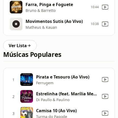
Farra, Pinga e Foguete
10:44
Bruno & Barretto
Movimentos Sutis (Ao Vivo)
10:38
Matheus & Kauan
Ver Lista
Músicas Populares
Pirata e Tesouro (Ao Vivo)
1
Ferrugem
Estrelinha (feat. Marília Mendonça) [Ao Vivo]
2
Di Paullo & Paulino
Camisa 10 (Ao Vivo)
3
Turma do Pagode