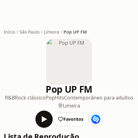
Início
São Paulo
Limeira
Pop UP FM
Pop UP FM
R&B
Rock clássico
Pop
Hits
Contemporâneo para adultos
Limeira
Favoritos
Lista de Reprodução