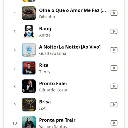
Olha o Que o Amor Me Faz (Sony Music Live)
4
Dilsinho
Bang
5
Anitta
A Noite (La Notte) [Ao Vivo]
6
Gusttavo Lima
Rita
7
Tierry
Pronto Falei
8
Eduardo Costa
Brisa
9
IZA
Pronta pra Trair
10
Yasmin Santos