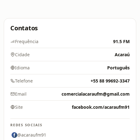
Contatos
Frequência
91.5 FM
Cidade
Acaraú
Idioma
Português
Telefone
+55 88 99692-3347
Email
comercialacaraufm@gmail.com
Site
facebook.com/acaraufm91
REDES SOCIAIS
@acaraufm91