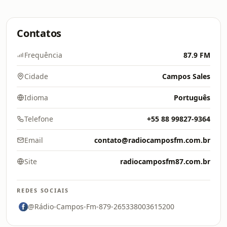
Contatos
Frequência
87.9 FM
Cidade
Campos Sales
Idioma
Português
Telefone
+55 88 99827-9364
Email
contato@radiocamposfm.com.br
Site
radiocamposfm87.com.br
REDES SOCIAIS
@Rádio-Campos-Fm-879-265338003615200