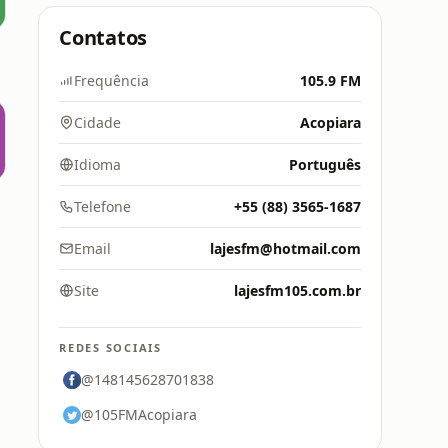
Contatos
Frequência
105.9 FM
Cidade
Acopiara
Idioma
Português
Telefone
+55 (88) 3565-1687
Email
lajesfm@hotmail.com
Site
lajesfm105.com.br
REDES SOCIAIS
@148145628701838
@105FMAcopiara