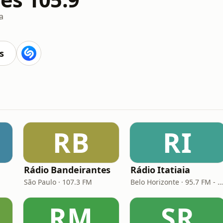
a
s
RB
RI
Rádio Bandeirantes
Rádio Itatiaia
São Paulo · 107.3 FM
Belo Horizonte · 95.7 FM - 610 AM
RM
SR