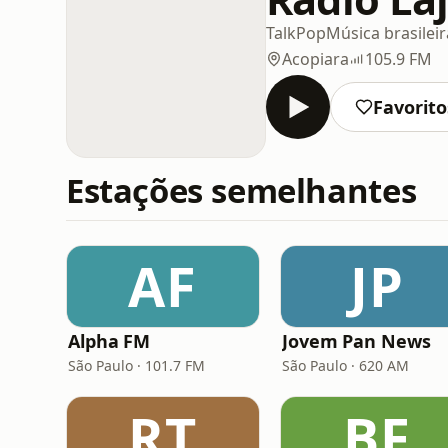
Talk
Pop
Música brasileir
Acopiara
105.9 FM
Favorito
Estações semelhantes
AF
JP
Alpha FM
Jovem Pan News
São Paulo · 101.7 FM
São Paulo · 620 AM
RT
BF