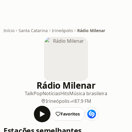
Início
Santa Catarina
Irineópolis
Rádio Milenar
Rádio Milenar
Talk
Pop
Notícias
Hits
Música brasileira
Irineópolis
87.9 FM
Favoritos
Estações semelhantes