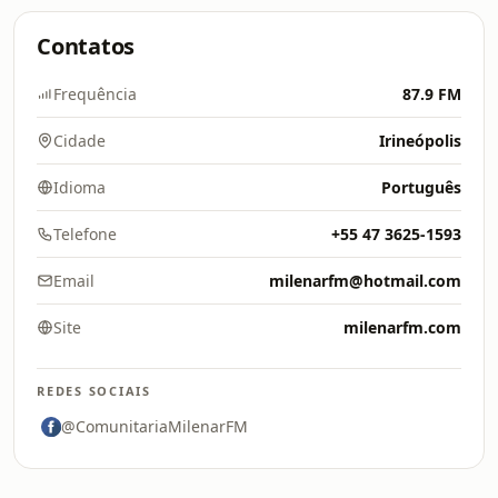
Contatos
Frequência
87.9 FM
Cidade
Irineópolis
Idioma
Português
Telefone
+55 47 3625-1593
Email
milenarfm@hotmail.com
Site
milenarfm.com
REDES SOCIAIS
@ComunitariaMilenarFM